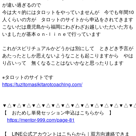
が違い過ぎるので
今は大々的にはタロットをやっていませんが 今でも年間10
人くらいの方が タロットのサイトから申込をされてきます
こないだは鹿児島から福岡にわざわざお越しいただいた方も
いましたが基本ｏｎ-ｌｉｎｅで行っています
これがスピリチュアルかどうかは別にして ときどき予言が
あたったとしか思えないようなことも起こりますから やは
り占いって 無くなることはないかなと思ったりします
※タロットのサイトです
https://tuzitomasikitarotcoaching.com/
▼△▼△▼△▼△▼△▼△▼△▼△▼△▼△▼△▼△▼△▼
【 おためし単発セッション申込はこちらから 】
https://mentor-999.com/page-81
【 LINE公式アカウントはこちらから｜双方向連絡できま