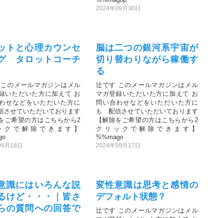
2024年09月30日
ットと心理カウンセ
脳は二つの銀河系宇宙が
グ タロットコーチ
切り替わりながら稼働す
る
 このメールマガジンはメル
辻です このメールマガジンはメル
録いただいた方に加えて お
マガ登録いただいた方に加えて お
わせなどをいただいた方に
問い合わせなどをいただいた方に
信させていただいております
も 配信させていただいております
をご希望の方はこちらから2
【解除をご希望の方はこちらから2
ックで解除できます】
クリックで解除できます】
go
%%mago
09月18日
2024年09月17日
意識にはいろんな説
変性意識は思考と感情の
るけど・・・｜皆さ
デフォルト状態？
らの質問への回答で
辻です このメールマガジンはメル