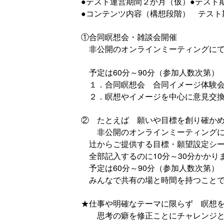
●テスト運営期間２か月（仮）●テスト期
●コンテンツ内容（構想段階） テスト
①合同瞑想会・雑談会開催
非公開のオンラインミーティングに
予定は60分～90分（参加人数次第）
１．合同瞑想会 合同イメージ体験
２．瞑想やイメージを中心に意見交
② たとえば 願いや目標を創り確か
非公開のオンラインミーティングに
辻からご提供する目標・願望設定シー
全部記入するのに10分～30分かかり
予定は60分～90分（参加人数次第）
みんなで共有の場と時間を持つことで
★仕事や明確なテーマに限らず 瞑想
思考の癖を修正ことにチャレンジと