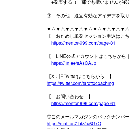
※発表する（一部でも構いませんが必
③ その他 適宜有効なアイデアを取
▼△▼△▼△▼△▼△▼△▼△▼△▼△
【 おためし単発セッション申込はこ
https://mentor-999.com/page-81
【 LINE公式アカウントはこちらか
https://lin.ee/sAsCAJp
【X：旧Twitterはこちらから 】
https://twitter.com/tarottocoaching
【 お問い合わせ 】
https://mentor-999.com/page-61
◎このメールマガジンのバックナンバ
https://mail.os7.biz/b/6GxQ