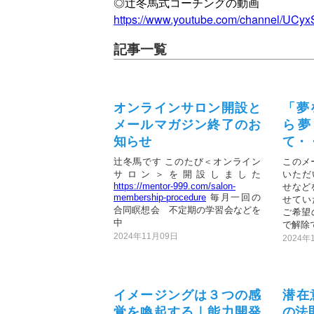
◎辻冬馬式コーチングの動画
https://www.youtube.com/channel/UC
記事一覧
オンラインサロン開設と
「夢
メールマガジン終了のお
ら夢
知らせ
て・
辻冬馬です このたび＜オンライン
このメ
サロン＞を開設しました
いただ
https://mentor-999.com/salon-
せなど
membership-procedure
毎月一回の
せてい
合同瞑想会 不定期の学習会などを
ご希望
中
で解除で
2024年11月09日
2024年
イメージングは３つの感
潜在
覚を喚起する｜能力開発
の法