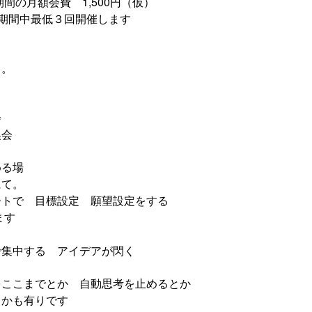
間の月額会費 1,500円（仮）
期間中最低３回開催します
て。
会
換会
める場
て。
トで 目標設定 願望設定をする
ます
集中する アイデアが閃く
をここまでとか 自動思考を止めるとか
かも有りです