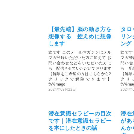
【最先端】脳の動き方を
タロ
想像する 控えめに想像
リン
します
ング
辻です このメールマガジンはメル
辻です
マガ登録いただいた方に加えて お
マガ登
問い合わせなどをいただいた方に
問い合
も 配信させていただいております
も 配
【解除をご希望の方はこちらから2
【解除
クリックで解除できます】
クリ
%%mago
%%ma
2024年09月22日
2024年
潜在意識セラピーの目次
潜在
です｜潜在意識セラピー
があ
を本にしたときの話
んか