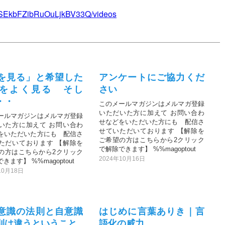
yxSEkbFZibRuOuLjkBV33Q/videos
を見る」と希望した
アンケートにご協力くだ
をよく見る そし
さい
・・
このメールマガジンはメルマガ登録
いただいた方に加えて お問い合わ
ールマガジンはメルマガ登録
せなどをいただいた方にも 配信さ
いた方に加えて お問い合わ
せていただいております 【解除を
をいただいた方にも 配信さ
ご希望の方はこちらから2クリック
ただいております 【解除を
で解除できます】 %%magoptout
の方はこちらから2クリック
2024年10月16日
きます】 %%magoptout
10月18日
意識の法則と自意識
はじめに言葉ありき｜言
則は違うということ
語化の威力