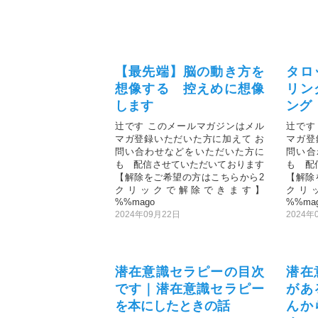
【最先端】脳の動き方を
タロ
想像する 控えめに想像
リン
します
ング
辻です このメールマガジンはメル
辻です
マガ登録いただいた方に加えて お
マガ登
問い合わせなどをいただいた方に
問い合
も 配信させていただいております
も 配
【解除をご希望の方はこちらから2
【解除
クリックで解除できます】
クリ
%%mago
%%ma
2024年09月22日
2024年
潜在意識セラピーの目次
潜在
です｜潜在意識セラピー
があ
を本にしたときの話
んか