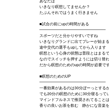
あなたは
いきなり瞑想してませんか？
たぶんそれではうまく行きません
■試合の前にupの時間がある
━━━━━━━━━━━━━━━━━
スポーツだと分かりやすいですね
いきなりグランドに出てプレーが始ま
途中交代の選手もupしてから入ります
瞑想という心身の状態は普段とはまる
なのでスイッチを押すようには切り替
だから瞑想のためのupの時間が必要で
■瞑想のためのUP
━━━━━━━━━━━━━━━━━
一番効果があるのは30分ぼーっとする
でも20分の瞑想のために30分寝るっ
マインドフルネスで推奨されてること
香りの良いお茶を飲む 静かにな音楽