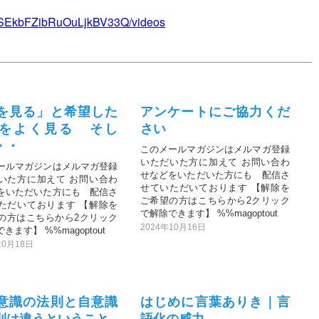
yxSEkbFZibRuOuLjkBV33Q/videos
を見る」と希望した
アンケートにご協力くだ
をよく見る そし
さい
・・
このメールマガジンはメルマガ登録
いただいた方に加えて お問い合わ
ールマガジンはメルマガ登録
せなどをいただいた方にも 配信さ
いた方に加えて お問い合わ
せていただいております 【解除を
をいただいた方にも 配信さ
ご希望の方はこちらから2クリック
ただいております 【解除を
で解除できます】 %%magoptout
の方はこちらから2クリック
2024年10月16日
きます】 %%magoptout
10月18日
意識の法則と自意識
はじめに言葉ありき｜言
則は違うということ
語化の威力