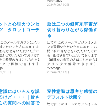
%%magop
2024年09月30日
ットと心理カウンセ
脳は二つの銀河系宇宙が
グ タロットコーチ
切り替わりながら稼働す
る
 このメールマガジンはメル
辻です このメールマガジンはメル
録いただいた方に加えて お
マガ登録いただいた方に加えて お
わせなどをいただいた方に
問い合わせなどをいただいた方に
信させていただいております
も 配信させていただいております
をご希望の方はこちらから2
【解除をご希望の方はこちらから2
ックで解除できます】
クリックで解除できます】
go
%%mago
09月18日
2024年09月17日
意識にはいろんな説
変性意識は思考と感情の
るけど・・・｜皆さ
デフォルト状態？
らの質問への回答で
辻です このメールマガジンはメル