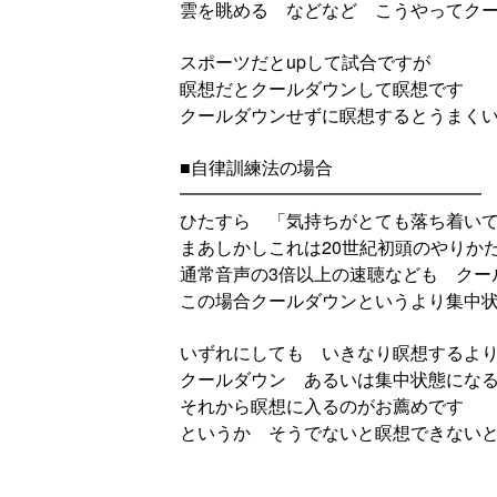
雲を眺める などなど こうやってク
スポーツだとupして試合ですが
瞑想だとクールダウンして瞑想です
クールダウンせずに瞑想するとうまく
■自律訓練法の場合
━━━━━━━━━━━━━━━━━
ひたすら 「気持ちがとても落ち着い
まあしかしこれは20世紀初頭のやりか
通常音声の3倍以上の速聴なども クー
この場合クールダウンというより集中
いずれにしても いきなり瞑想するよ
クールダウン あるいは集中状態にな
それから瞑想に入るのがお薦めです
というか そうでないと瞑想できない