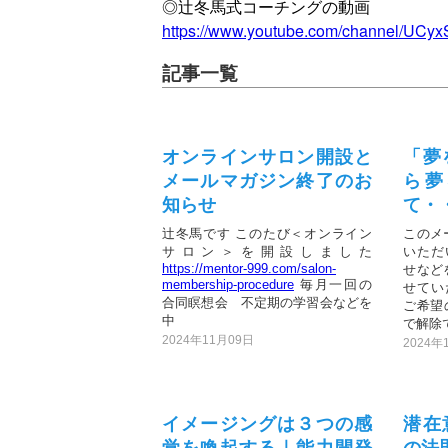
◎辻冬馬式コーチングの動画
https://www.youtube.com/channel/UC
記事一覧
オンラインサロン開設と
「夢
メールマガジン終了のお
ら夢
知らせ
て・
辻冬馬です このたび＜オンライン
このメ
サロン＞を開設しました
いただ
https://mentor-999.com/salon-
せなど
membership-procedure
毎月一回の
せてい
合同瞑想会 不定期の学習会などを
ご希望
中
で解除で
2024年11月09日
2024年
イメージングは３つの感
潜在
覚を喚起する｜能力開発
の法