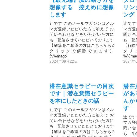
想像する 控えめに想像
リン
します
ング
辻です このメールマガジンはメル
辻です
マガ登録いただいた方に加えて お
マガ登
問い合わせなどをいただいた方に
問い合
も 配信させていただいております
も 配
【解除をご希望の方はこちらから2
【解除
クリックで解除できます】
クリ
%%mago
%%ma
2024年09月22日
2024年
潜在意識セラピーの目次
潜在
です｜潜在意識セラピー
があ
を本にしたときの話
んか
す
辻です このメールマガジンはメル
マガ登録いただいた方に加えて お
辻です
問い合わせなどをいただいた方に
マガ登
も 配信させていただいております
問い合
【解除をご希望の方はこちらから2
も 配