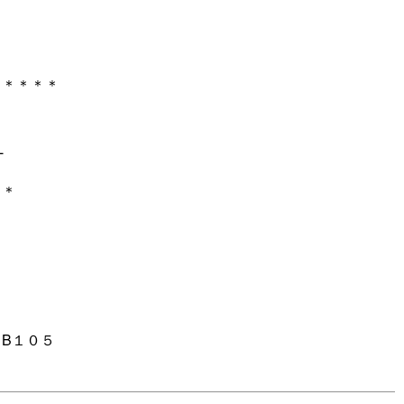
す
＊＊＊＊＊
L
＊＊
B１０５