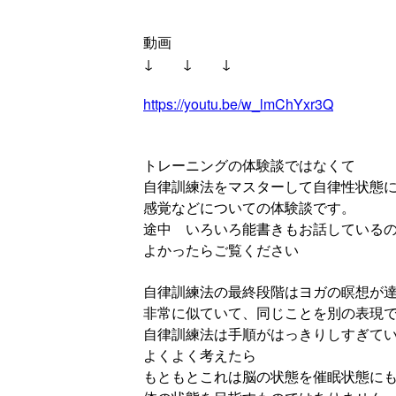
動画
↓ ↓ ↓
https://youtu.be/w_lmChYxr3Q
トレーニングの体験談ではなくて
自律訓練法をマスターして自律性状態
感覚などについての体験談です。
途中 いろいろ能書きもお話している
よかったらご覧ください
自律訓練法の最終段階はヨガの瞑想が
非常に似ていて、同じことを別の表現
自律訓練法は手順がはっきりしすぎて
よくよく考えたら
もともとこれは脳の状態を催眠状態に