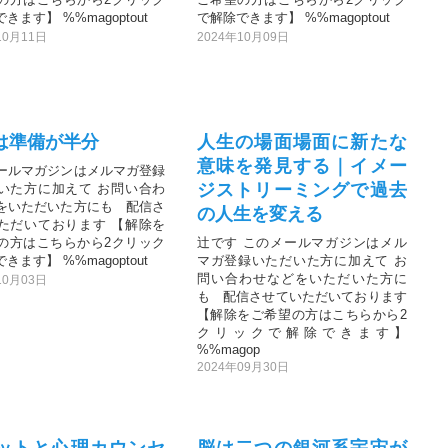
きます】 %%magoptout
で解除できます】 %%magoptout
10月11日
2024年10月09日
は準備が半分
人生の場面場面に新たな
意味を発見する｜イメー
ールマガジンはメルマガ登録
ジストリーミングで過去
いた方に加えて お問い合わ
をいただいた方にも 配信さ
の人生を変える
ただいております 【解除を
の方はこちらから2クリック
辻です このメールマガジンはメル
きます】 %%magoptout
マガ登録いただいた方に加えて お
問い合わせなどをいただいた方に
10月03日
も 配信させていただいております
【解除をご希望の方はこちらから2
クリックで解除できます】
%%magop
2024年09月30日
ットと心理カウンセ
脳は二つの銀河系宇宙が