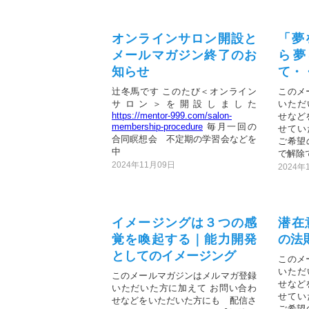
オンラインサロン開設と
「夢
メールマガジン終了のお
ら夢
知らせ
て・
辻冬馬です このたび＜オンライン
このメ
サロン＞を開設しました
いただ
https://mentor-999.com/salon-
せなど
membership-procedure
毎月一回の
せてい
合同瞑想会 不定期の学習会などを
ご希望
中
で解除で
2024年11月09日
2024年
イメージングは３つの感
潜在
覚を喚起する｜能力開発
の法
としてのイメージング
このメ
いただ
このメールマガジンはメルマガ登録
せなど
いただいた方に加えて お問い合わ
せてい
せなどをいただいた方にも 配信さ
ご希望