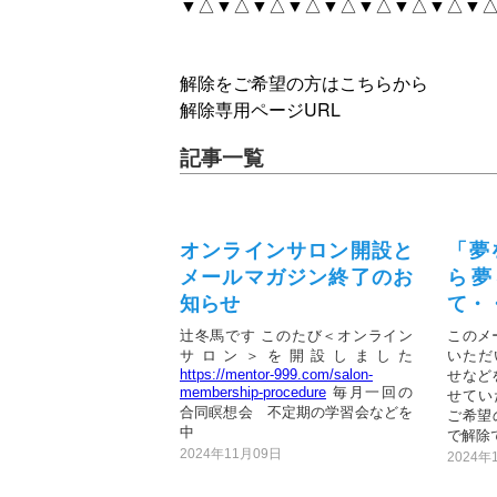
▼△▼△▼△▼△▼△▼△▼△▼△▼△
解除をご希望の方はこちらから
解除専用ページURL
記事一覧
オンラインサロン開設と
「夢
メールマガジン終了のお
ら夢
知らせ
て・
辻冬馬です このたび＜オンライン
このメ
サロン＞を開設しました
いただ
https://mentor-999.com/salon-
せなど
membership-procedure
毎月一回の
せてい
合同瞑想会 不定期の学習会などを
ご希望
中
で解除で
2024年11月09日
2024年