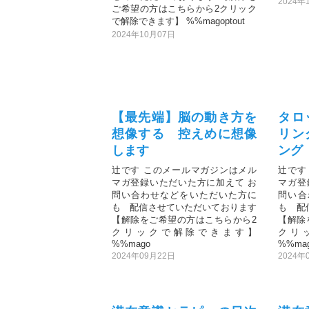
2024年
ご希望の方はこちらから2クリック
で解除できます】 %%magoptout
2024年10月07日
【最先端】脳の動き方を
タロ
想像する 控えめに想像
リン
します
ング
辻です このメールマガジンはメル
辻です
マガ登録いただいた方に加えて お
マガ登
問い合わせなどをいただいた方に
問い合
も 配信させていただいております
も 配
【解除をご希望の方はこちらから2
【解除
クリックで解除できます】
クリ
%%mago
%%ma
2024年09月22日
2024年