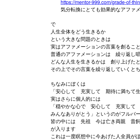
https://mentor-999.com/grade-of-thi
気分転換にとても効果的なアファメ
で
人生全体をどう生きるか
という大きな問題のときは
実はアファメーションの言葉を創るこ
普通のアファメーションは 繰り返し
どんな人生を生きるかは 創り上げた
その上でその言葉を繰り返していくと
ちなみにぼくは
「安心して 充実して 期待に満ちて
実はさらに個人的には
「穏やかな心で 安心して 充実して
みんなありがとう」というのがフルバ
皆の中には 先祖 今は亡き両親 昔
が入ります
これは一度瞑想中に今あげた人全員が