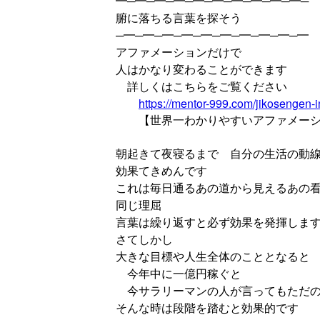
━─━─━─━─━─━─━─━─━─━─
腑に落ちる言葉を探そう
─━─━─━─━─━─━─━─━─━─━
アファメーションだけで
人はかなり変わることができます
詳しくはこちらをご覧ください
https://mentor-999.com/jikosengen-i
【世界一わかりやすいアファメーシ
朝起きて夜寝るまで 自分の生活の動
効果てきめんです
これは毎日通るあの道から見えるあの
同じ理屈
言葉は繰り返すと必ず効果を発揮しま
さてしかし
大きな目標や人生全体のこととなると
今年中に一億円稼ぐと
今サラリーマンの人が言ってもただの
そんな時は段階を踏むと効果的です