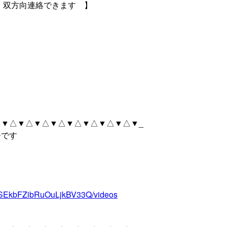
ら｜双方向連絡できます 】
▼△▼△▼△▼△▼△▼△▼△▼△▼_
ーです
yxSEkbFZibRuOuLjkBV33Q/videos