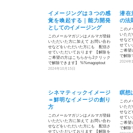
イメージングは３つの感
潜在
覚を喚起する｜能力開発
の法
としてのイメージング
このメ
いただ
このメールマガジンはメルマガ登録
せなど
いただいた方に加えて お問い合わ
せてい
せなどをいただいた方にも 配信さ
ご希望
せていただいております 【解除を
で解除で
ご希望の方はこちらから2クリック
2024年
で解除できます】 %%magoptout
2024年10月15日
シネマティックイメージ
瞑想
＝鮮明なイメージの創り
このメ
方
いただ
せなど
このメールマガジンはメルマガ登録
せてい
いただいた方に加えて お問い合わ
ご希望
せなどをいただいた方にも 配信さ
で解除で
せていただいております 【解除を