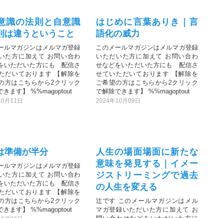
意識の法則と自意識
はじめに言葉ありき｜言
則は違うということ
語化の威力
ールマガジンはメルマガ登録
このメールマガジンはメルマガ登録
いた方に加えて お問い合わ
いただいた方に加えて お問い合わ
をいただいた方にも 配信さ
せなどをいただいた方にも 配信さ
ただいております 【解除を
せていただいております 【解除を
の方はこちらから2クリック
ご希望の方はこちらから2クリック
きます】 %%magoptout
で解除できます】 %%magoptout
10月11日
2024年10月09日
は準備が半分
人生の場面場面に新たな
意味を発見する｜イメー
ールマガジンはメルマガ登録
ジストリーミングで過去
いた方に加えて お問い合わ
をいただいた方にも 配信さ
の人生を変える
ただいております 【解除を
の方はこちらから2クリック
辻です このメールマガジンはメル
きます】 %%magoptout
マガ登録いただいた方に加えて お