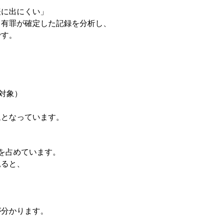
表に出にくい」
て有罪が確定した記録を分析し、
です。
対象）
象となっています。
を占めています。
見ると、
が分かります。