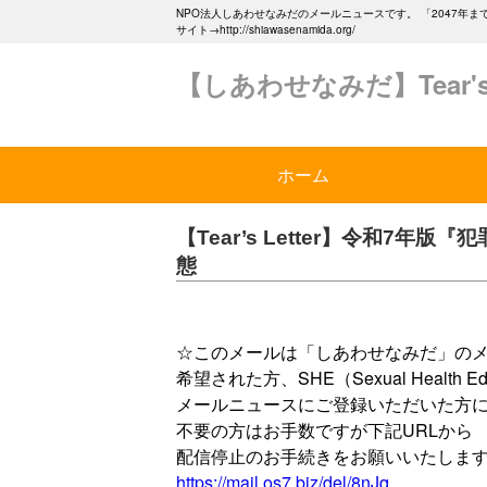
NPO法人しあわせなみだのメールニュースです。 「2047
サイト→http://shiawasenamida.org/
【しあわせなみだ】Tear's L
ホーム
【Tear’s Letter】令和7
態
☆このメールは「しあわせなみだ」の
希望された方、SHE（Sexual Health E
メールニュースにご登録いただいた方
不要の方はお手数ですが下記URLから
配信停止のお手続きをお願いいたしま
https://mail.os7.biz/del/8nJq