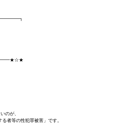
━━━━━┓
━━━★☆★
。
たいのが、
有する者等の性犯罪被害」です。
た