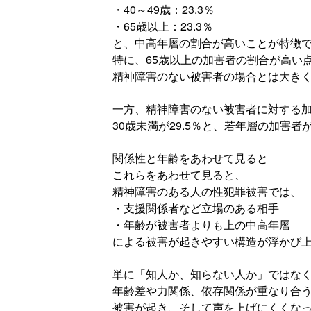
・40～49歳：23.3％
・65歳以上：23.3％
と、中高年層の割合が高いことが特徴
特に、65歳以上の加害者の割合が高い
精神障害のない被害者の場合とは大き
一方、精神障害のない被害者に対する
30歳未満が29.5％と、若年層の加害
関係性と年齢をあわせて見ると
これらをあわせて見ると、
精神障害のある人の性犯罪被害では、
・支援関係者など立場のある相手
・年齢が被害者よりも上の中高年層
による被害が起きやすい構造が浮かび
単に「知人か、知らない人か」ではな
年齢差や力関係、依存関係が重なり合
被害が起き、そして声を上げにくくな