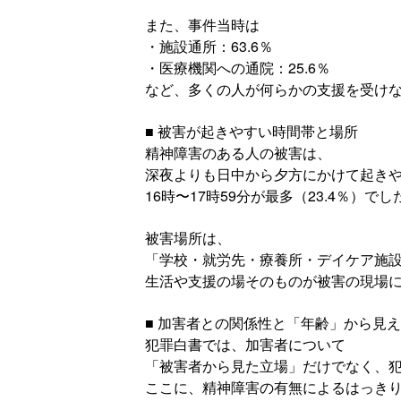
また、事件当時は
・施設通所：63.6％
・医療機関への通院：25.6％
など、多くの人が何らかの支援を受け
■ 被害が起きやすい時間帯と場所
精神障害のある人の被害は、
深夜よりも日中から夕方にかけて起き
16時〜17時59分が最多（23.4％）でし
被害場所は、
「学校・就労先・療養所・デイケア施設等
生活や支援の場そのものが被害の現場
■ 加害者との関係性と「年齢」から見
犯罪白書では、加害者について
「被害者から見た立場」だけでなく、
ここに、精神障害の有無によるはっき