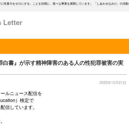
年までに性暴力をゼロにする」ことを目標に、様々な事業を展開しています。 「しあわせなみだ」の活
etter
年版『犯罪白書』が示す精神障害のある人の性犯罪被害の実
2025年12月21日
メールニュース配信を
ducation）検定で
に配信しています。
す。