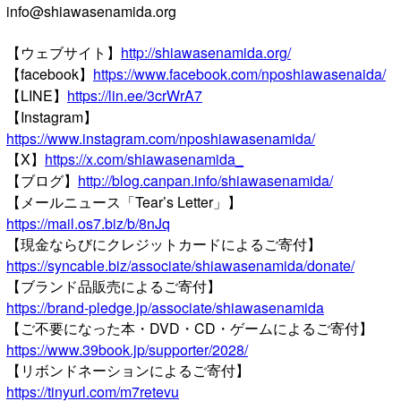
info@shiawasenamida.org
【ウェブサイト】
http://shiawasenamida.org/
【facebook】
https://www.facebook.com/nposhiawasenaida/
【LINE】
https://lin.ee/3crWrA7
【Instagram】
https://www.instagram.com/nposhiawasenamida/
【X】
https://x.com/shiawasenamida_
【ブログ】
http://blog.canpan.info/shiawasenamida/
【メールニュース「Tear’s Letter」】
https://mail.os7.biz/b/8nJq
【現金ならびにクレジットカードによるご寄付】
https://syncable.biz/associate/shiawasenamida/donate/
【ブランド品販売によるご寄付】
https://brand-pledge.jp/associate/shiawasenamida
【ご不要になった本・DVD・CD・ゲームによるご寄付】
https://www.39book.jp/supporter/2028/
【リボンドネーションによるご寄付】
https://tinyurl.com/m7retevu