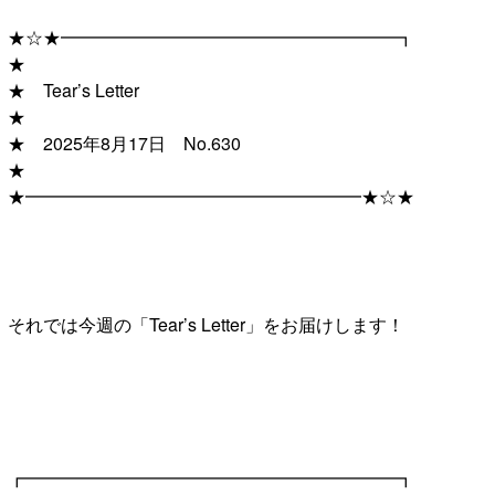
★☆★━━━━━━━━━━━━━━━━━━━┓
★
★ Tear’s Letter
★
★ 2025年8月17日 No.630
★
★━━━━━━━━━━━━━━━━━━━★☆★
それでは今週の「Tear’s Letter」をお届けします！
┏━━━━━━━━━━━━━━━━━━━━━┓