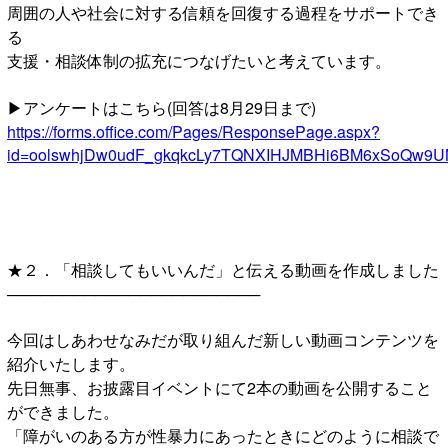
周囲の人や社会に対する信頼を回復する過程をサポートでき
る
支援・相談体制の拡充につなげたいと考えています。
▶アンケートはこちら(回答は8月29日まで)
https://forms.office.com/Pages/ResponsePage.aspx?
id=oolswhjDw0udF_gkqkcLy7TQNXIHJMBHi6BM6xSoQ
★２．「相談してもいいんだ」と伝える動画を作成しました
───────────────────────
今回はしあわせなみだが取り組んだ新しい動画コンテンツを
紹介いたします。
先日無事、お披露目イベントにて2本の動画を公開すること
ができました。
「障がいのある方が性暴力にあったときにどのように相談で