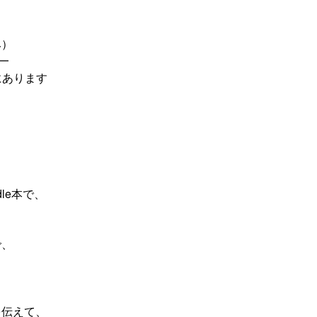
み）
━
にあります
le本で、
で、
。
を伝えて、