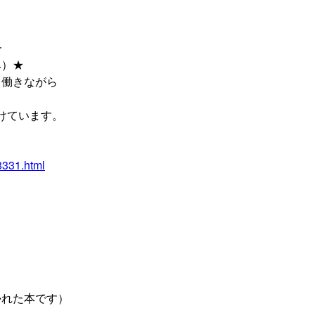
━
み）★
て働きながら
掛けています。
08331.html
かれた本です）