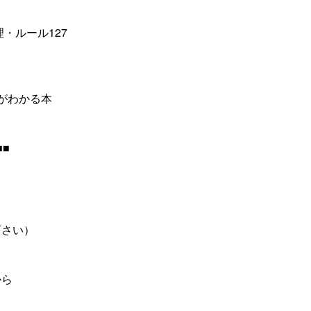
・ルール127
がわかる本
■■
下さい）
から