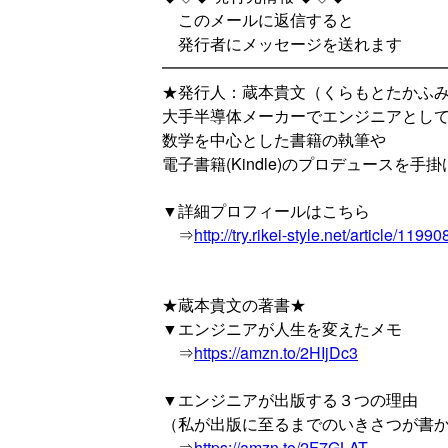
このメールに返信すると
発行者にメッセージを送れます
━━━━━━━━━━━━━━━━━
★発行人：蔵本貴文（くらもとたかふ
大手半導体メーカーでエンジニアとし
数学を中心とした書籍の執筆や
電子書籍(Kindle)のプロデュースを手
▼詳細プロフィールはこちら
⇒
http://try.rikei-style.net/article/1199
★蔵本貴文の著書★
▼エンジニアが人生を変えたメモ
⇒
https://amzn.to/2HIjDc3
▼エンジニアが出版する３つの理由
（私が出版に至るまでのいきさつが書
⇒
https://amzn.to/2F7GLAT