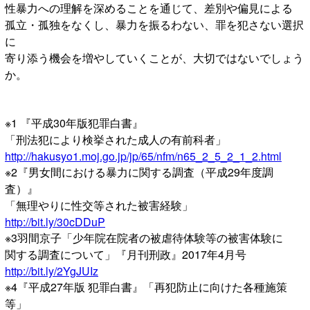
性暴力への理解を深めることを通じて、差別や偏見による
孤立・孤独をなくし、暴力を振るわない、罪を犯さない選択
に
寄り添う機会を増やしていくことが、大切ではないでしょう
か。
※1 『平成30年版犯罪白書』
「刑法犯により検挙された成人の有前科者」
http://hakusyo1.moj.go.jp/jp/65/nfm/n65_2_5_2_1_2.html
※2『男女間における暴力に関する調査（平成29年度調
査）』
「無理やりに性交等された被害経験」
http://bit.ly/30cDDuP
※3羽間京子「少年院在院者の被虐待体験等の被害体験に
関する調査について」『月刊刑政』2017年4月号
http://bit.ly/2YgJUIz
※4『平成27年版 犯罪白書』「再犯防止に向けた各種施策
等」