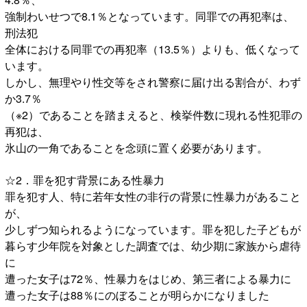
強制わいせつで8.1％となっています。同罪での再犯率は、
刑法犯
全体における同罪での再犯率（13.5％）よりも、低くなって
います。
しかし、無理やり性交等をされ警察に届け出る割合が、わず
か3.7％
（※2）であることを踏まえると、検挙件数に現れる性犯罪の
再犯は、
氷山の一角であることを念頭に置く必要があります。
☆2．罪を犯す背景にある性暴力
罪を犯す人、特に若年女性の非行の背景に性暴力があること
が、
少しずつ知られるようになっています。罪を犯した子どもが
暮らす少年院を対象とした調査では、幼少期に家族から虐待
に
遭った女子は72％、性暴力をはじめ、第三者による暴力に
遭った女子は88％にのぼることが明らかになりました