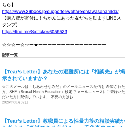
ちら】
https://www.39book.jp/supporter/welfare/shiawasenamida/
【購入費が寄付に！ちかんにあった友だちを励ますLINEス
タンプ】
https://line.me/S/sticker/6059533
☆☆☆ー☆☆ー★ーーーーーーーーーーーーーーー
記事一覧
【Tear’s Letter】あなたの避難所には『相談先』が掲
示されていますか？
☆このメールは「しあわせなみだ」のメールニュース配信を 希望された
方、SHE（Sexual Health Education）検定で メールニュースにご登録いた
だいた方に配信しています。 不要の方はお
2026年08月02日
【Tear’s Letter】教職員による性暴力等の相談実績か