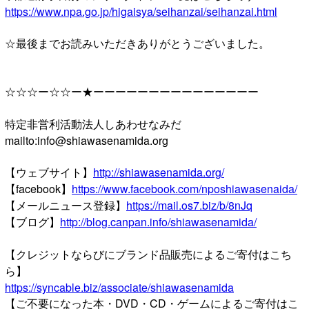
https://www.npa.go.jp/higaisya/seihanzai/seihanzai.html
☆最後までお読みいただきありがとうございました。
☆☆☆ー☆☆ー★ーーーーーーーーーーーーーーー
特定非営利活動法人しあわせなみだ
mailto:info@shiawasenamida.org
【ウェブサイト】
http://shiawasenamida.org/
【facebook】
https://www.facebook.com/nposhiawasenaida/
【メールニュース登録】
https://mail.os7.biz/b/8nJq
【ブログ】
http://blog.canpan.info/shiawasenamida/
【クレジットならびにブランド品販売によるご寄付はこち
ら】
https://syncable.biz/associate/shiawasenamida
【ご不要になった本・DVD・CD・ゲームによるご寄付はこ