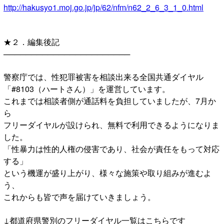
http://hakusyo1.moj.go.jp/jp/62/nfm/n62_2_6_3_1_0.html
★２．編集後記
───────────────────────
警察庁では、性犯罪被害を相談出来る全国共通ダイヤル
「#8103（ハートさん）」を運営しています。
これまでは相談者側が通話料を負担していましたが、7月か
ら
フリーダイヤルが設けられ、無料で利用できるようになりま
した。
「性暴力は性的人権の侵害であり、社会が責任をもって対応
する」
という機運が盛り上がり、様々な施策や取り組みが進むよ
う、
これからも皆で声を届けていきましょう。
↓都道府県警別のフリーダイヤル一覧はこちらです