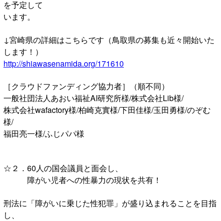
を予定して
います。
↓宮崎県の詳細はこちらです（鳥取県の募集も近々開始いた
します！）
http://shiawasenamida.org/171610
［クラウドファンディング協力者］（順不同）
一般社団法人あおい福祉AI研究所様/株式会社Lib様/
株式会社wafactory様/柏崎克實様/下田佳様/玉田勇様/のぞむ
様/
福田亮一様/ふじパパ様
☆２．60人の国会議員と面会し、
障がい児者への性暴力の現状を共有！
刑法に「障がいに乗じた性犯罪」が盛り込まれることを目指
し、