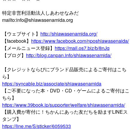
特定非営利活動法人しあわせなみだ
mailto:info@shiawasenamida.org
【ウェブサイト】
http://shiawasenamida.org/
【facebook】
https://www.facebook.com/nposhiawasenaida/
【メールニュース登録】
https://mail.os7.biz/b/8nJq
【ブログ】
http://blog.canpan.info/shiawasenamida/
【クレジットならびにブランド品販売によるご寄付はこち
ら】
https://syncable.biz/associate/shiawasenamida
【ご不要になった本・DVD・CD・ゲームによるご寄付はこ
ちら】
https://www.39book.jp/supporter/welfare/shiawasenamida/
【購入費が寄付に！ちかんにあった友だちを励ますLINEス
タンプ】
https://line.me/S/sticker/6059533