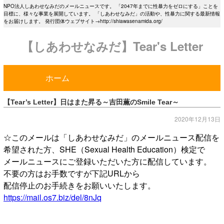
NPO法人しあわせなみだのメールニュースです。 「2047年までに性暴力をゼロにする」ことを
目標に、様々な事業を展開しています。 「しあわせなみだ」の活動や、性暴力に関する最新情報
をお届けします。 発行団体ウェブサイト→http://shiawasenamida.org/
【しあわせなみだ】Tear's Letter
ホーム
【Tear’s Letter】日はまた昇る～吉田薫のSmile Tear～
2020年12月13日
☆このメールは「しあわせなみだ」のメールニュース配信を
希望された方、SHE（Sexual Health Education）検定で
メールニュースにご登録いただいた方に配信しています。
不要の方はお手数ですが下記URLから
配信停止のお手続きをお願いいたします。
https://mail.os7.biz/del/8nJq