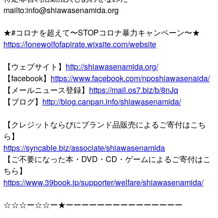
mailto:info@shiawasenamida.org
★#コロナを超えて〜STOPコロナ暴力キャンペーン〜★
https://lonewolfofapirate.wixsite.com/website
【ウェブサイト】
http://shiawasenamida.org/
【facebook】
https://www.facebook.com/nposhiawasenaida/
【メールニュース登録】
https://mail.os7.biz/b/8nJq
【ブログ】
http://blog.canpan.info/shiawasenamida/
【クレジットならびにブランド品販売によるご寄付はこち
ら】
https://syncable.biz/associate/shiawasenamida
【ご不要になった本・DVD・CD・ゲームによるご寄付はこ
ちら】
https://www.39book.jp/supporter/welfare/shiawasenamida/
☆☆☆ー☆☆ー★ーーーーーーーーーーーーーーー