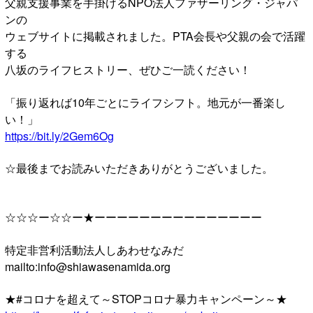
父親支援事業を手掛けるNPO法人ファザーリング・ジャパ
ンの
ウェブサイトに掲載されました。PTA会長や父親の会で活躍
する
八坂のライフヒストリー、ぜひご一読ください！
「振り返れば10年ごとにライフシフト。地元が一番楽し
い！」
https://bit.ly/2Gem6Og
☆最後までお読みいただきありがとうございました。
☆☆☆ー☆☆ー★ーーーーーーーーーーーーーーー
特定非営利活動法人しあわせなみだ
mailto:info@shiawasenamida.org
★#コロナを超えて～STOPコロナ暴力キャンペーン～★