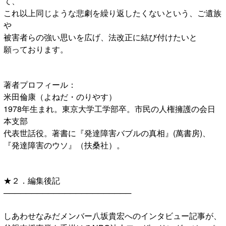
て、
これ以上同じような悲劇を繰り返したくないという、ご遺族
や
被害者らの強い思いを広げ、法改正に結び付けたいと
願っております。
著者プロフィール：
米田倫康（よねだ・のりやす）
1978年生まれ。東京大学工学部卒。市民の人権擁護の会日
本支部
代表世話役。著書に『発達障害バブルの真相』(萬書房)、
『発達障害のウソ』（扶桑社）。
★２．編集後記
───────────────────────
しあわせなみだメンバー八坂貴宏へのインタビュー記事が、