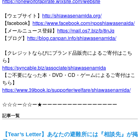
https://lonewolfofapirate.wixsite.com/website
【ウェブサイト】
http://shiawasenamida.org/
【facebook】
https://www.facebook.com/nposhiawasenaida/
【メールニュース登録】
https://mail.os7.biz/b/8nJq
【ブログ】
http://blog.canpan.info/shiawasenamida/
【クレジットならびにブランド品販売によるご寄付はこち
ら】
https://syncable.biz/associate/shiawasenamida
【ご不要になった本・DVD・CD・ゲームによるご寄付はこ
ちら】
https://www.39book.jp/supporter/welfare/shiawasenamida/
☆☆☆ー☆☆ー★ーーーーーーーーーーーーーーー
記事一覧
【Tear’s Letter】あなたの避難所には『相談先』が掲