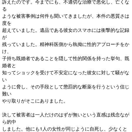
訴えたのです。今までにも、不適切な治療で悪化し、亡くな
る
ような被害事例は何件も聞いてきましたが、本件の悪質さは
度を
超えていました。遺品である彼女のスマホには衝撃的な記録
が
残っていました。精神科医側から執拗に性的アプローチをか
け、
子持ち既婚者であることを隠して性的関係を持った挙句、既
婚者と
知ってショックを受けて不安定になった彼女に対して騒がな
い
ように脅し、その手段として懲罰的な断薬を行うという信じ
難い
やり取りがそこにありました。
決して被害者は一人だけのはずが無いという直感は残念なが
ら的中
しました。他にも1人の女性が同じように自死し、少なくと