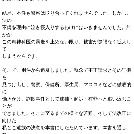
結局、本件も警察は取り合ってくれませんでした。しかし、
法の
不備を理由に泣き寝入りするわけにはいきませんでした。誰
かが
この精神科医の暴走を止めない限り、被害が際限なく拡大し
て
しまうからです。
そこで、別件から追及しました。執念で不正請求とその証拠
を
見つけ出し、警察、保健所、厚生局、マスコミなどに徹底的
に
働きかけ、詐欺事件として逮捕・起訴・有罪へと追い込むこ
とが
できました。そこに至るまでの様々な苦難、そして法改正に
向けた
私とご遺族の決意を本書にしたためています。本書を通し