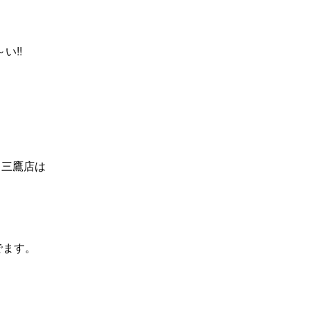
い!!
、三鷹店は
でます。