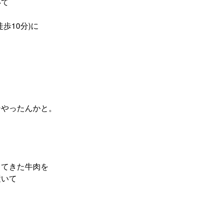
いて
歩10分)に
シやったんかと。
ってきた牛肉を
置いて