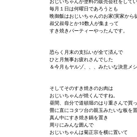
おじいちゃんが塗料の販売会社をして
毎月１日は何曜日であろうとも
晩御飯はおじいちゃんのお家(実家から徒
叔父叔母とか10数人が集まって
すき焼きパーティーやったんです。
恐らく月末の支払いが全て済んで
ひと月無事お疲れさんでした
＆今月もヤルゾ、、、みたいな決意メ
そしてそのすき焼きのお肉は
おじいちゃんが焼くんですね。
昼間、自分で道頓堀のはり重さんで買
畳に直にコタツ台の親玉みたいな板を
真ん中にすき焼き鍋を置き
周りにみんな囲んで
おじいちゃんは菊正宗を横に置いて