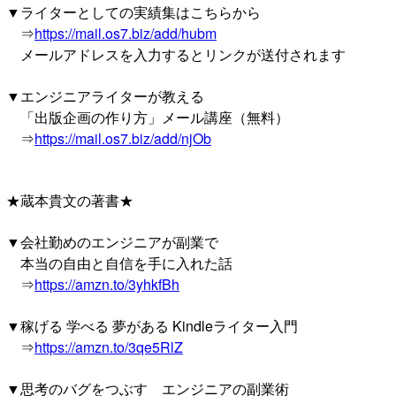
▼ライターとしての実績集はこちらから
⇒
https://mail.os7.biz/add/hubm
メールアドレスを入力するとリンクが送付されます
▼エンジニアライターが教える
「出版企画の作り方」メール講座（無料）
⇒
https://mail.os7.biz/add/njOb
★蔵本貴文の著書★
▼会社勤めのエンジニアが副業で
本当の自由と自信を手に入れた話
⇒
https://amzn.to/3yhkfBh
▼稼げる 学べる 夢がある Kindleライター入門
⇒
https://amzn.to/3qe5RlZ
▼思考のバグをつぶす エンジニアの副業術