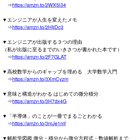
⇒
https://amzn.to/2WX5i34
▼エンジニアが人生を変えたメモ
⇒
https://amzn.to/2HIjDc3
▼エンジニアが出版する３つの理由
（私が出版に至るまでのいきさつが書かれた本です）
⇒
https://amzn.to/2F7GLAT
▼高校数学からのギャップを埋める 大学数学入門
⇒
https://amzn.to/3XmCyzm
▼意味と構造がわかる はじめての微分積分
⇒
https://amzn.to/3H7dx4G
▼「半導体」のことが一冊でまるごとわかる
⇒
https://amzn.to/3mJe1mf
▼解析学図鑑 微分・積分から微分方程式・数値解析まで