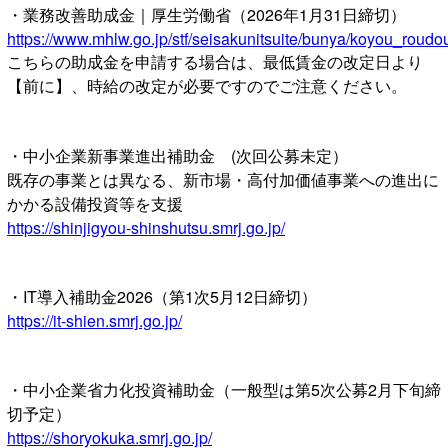
・業務改善助成金｜厚生労働省（2026年1月31日締切）
https://www.mhlw.go.jp/stf/seisakunitsuite/bunya/koyou_roudo
こちらの助成金を申請する場合は、最低賃金の改定日より
【前に】、時給の改定が必要ですのでご注意ください。
・中小企業新事業進出補助金 (次回公募未定）
既存の事業とは異なる、新市場・高付加価値事業への進出に
かかる設備投資等を支援
https://shinjigyou-shinshutsu.smrj.go.jp/
・IT導入補助金2026（第1次5月12日締切）
https://it-shien.smrj.go.jp/
・中小企業省力化投資補助金（一般型は第5次公募2月下旬締
切予定）
https://shoryokuka.smrj.go.jp/