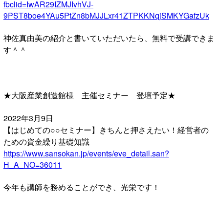
fbclid=IwAR29IZMJIvhVJ-
9PST8boe4YAu5PtZn8bMJJLxr41ZTPKKNqjSMKYGafzUk
神佐真由美の紹介と書いていただいたら、無料で受講できま
す＾＾
★大阪産業創造館様 主催セミナー 登壇予定★
2022年3月9日
【はじめての○○セミナー】きちんと押さえたい！経営者の
ための資金繰り基礎知識
https://www.sansokan.jp/events/eve_detail.san?
H_A_NO=36011
今年も講師を務めることができ、光栄です！