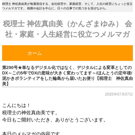
税理士 神佐真由美が毎週発信する、会社経営や、家庭経営、そして、人生の経営にちょっと役立
つメルマガです。 税務や会計を中心に、日々の仕事での気づきを混ぜながら。
税理士 神佐真由美（かんざまゆみ） 会
社・家庭・人生経営に役立つメルマガ
ホーム
第290号★単なるデジタル化ではなく、デジタルによる変革としての
DX～この5年でDXの意味が大きく変わってます～/ほんとうの定年後/
泥かきボランティアをした輪島から届いたお便り【税理士 神佐真由
美】
2025年07月07日
こんにちは！
税理士の神佐真由美です。
今日もご開封いただき、ありがとうございます。
本日のメルマガの内容です。