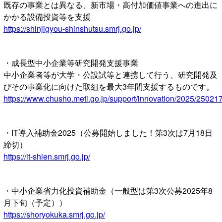
既存の事業とは異なる、新市場・高付加価値事業への進出に
かかる設備投資等を支援
https://shinjigyou-shinshutsu.smrj.go.jp/
・成長型中小企業等研究開発支援事業
中小企業者等が大学・公設試等と連携して行う、研究開発及
びその事業化に向けた取組を最大3年間支援するものです。
https://www.chusho.meti.go.jp/support/innovation/2025/25021
・IT導入補助金2025（公募開始しました！第3次は7月18日
締切）
https://it-shien.smrj.go.jp/
・中小企業省力化投資補助金（一般型は第3次公募2025年8
月下旬（予定））
https://shoryokuka.smrj.go.jp/