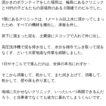
泥かきのボランティアをした場所は、輪島にあるクリニック
と10代の子どもたちの居場所のある３階建てのビルでした。
1階にあるクリニックは、1メートル以上水に浸かってしまっ
たため、すべての機材を搬出し、床板を外し、
床下に溜まった泥を、土嚢袋にスコップで入れて外に出し、
高圧洗浄機で泥を掃き出して、水分を雑巾でふき取って泥を
なくす、という大変地道な作業を経験しました。
1日やそこらでで進んだのは、全体の本当にわずか・
そこから消毒して、乾かして、また拭き上げて、消毒して、
乾かして、壁や床も作り直して、
地域に欠かせないクリニック、いったいいつ再開できるんだ
ろう、と当事者でなくても途方に暮れてしまうくらいです。