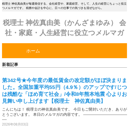
税理士 神佐真由美が毎週発信する、会社経営や、家庭経営、そして、人生の経営にちょっと役立
つメルマガです。 税務や会計を中心に、日々の仕事での気づきを混ぜながら。
税理士 神佐真由美（かんざまゆみ） 会
社・家庭・人生経営に役立つメルマガ
ホーム
新着記事
第342号★今年度の最低賃金の改定額がほぼ決まりま
した。全国加重平均55円（4.9％）のアップです/じつ
は残酷な「ほめ育て社会」/令和8年熊本地震 心よりお
見舞い申し上げます【税理士 神佐真由美】
こんにちは！ 税理士の神佐真由美です。 今日もご開封いただき、ありが
とうございます。 本日のメルマガの内容です。 --------------------------------------
----
2026年08月03日