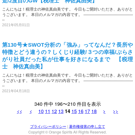
走/2度目のGW【税理士 神佐真由美】
こんにちは！税理士の神佐真由美です。 今日もご開封いただき、ありがと
うございます。 本日のメルマガの内容です。 -----------------------------------------
--
2021年05月01日
第130号★SWOT分析の「強み」ってなんだ？長所や
特徴とどう違うの？しくじり経験/３つの幸福/ぶらさ
がり社員だった私が仕事を好きになるまで 【税理
士 神佐真由美】
こんにちは！税理士の神佐真由美です。 今日もご開封いただき、ありがと
うございます。 本日のメルマガの内容です。 -----------------------------------------
--
2021年04月18日
340 件中 196〜210 件目を表示
<<
<
10
11
12
13
14
15
16
17
18
>
>>
プライバシーポリシー
|
著作権侵害の申し立て
Copyright © Orange Spirits All Rights Reserved.