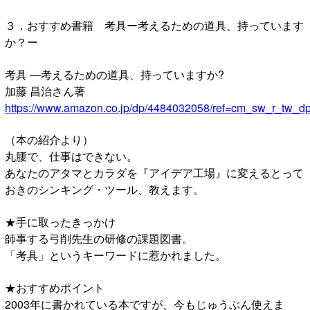
３．おすすめ書籍 考具ー考えるための道具、持っています
か？ー
考具 ―考えるための道具、持っていますか?
加藤 昌治さん著
https://www.amazon.co.jp/dp/4484032058/ref=cm_sw_r_
（本の紹介より）
丸腰で、仕事はできない。
あなたのアタマとカラダを『アイデア工場』に変えるとって
おきのシンキング・ツール、教えます。
★手に取ったきっかけ
師事する弓削先生の研修の課題図書。
「考具」というキーワードに惹かれました。
★おすすめポイント
2003年に書かれている本ですが、今もじゅうぶん使えま