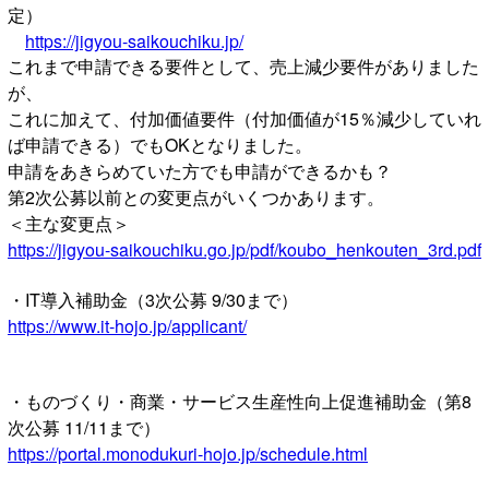
定）
https://jigyou-saikouchiku.jp/
これまで申請できる要件として、売上減少要件がありました
が、
これに加えて、付加価値要件（付加価値が15％減少していれ
ば申請できる）でもOKとなりました。
申請をあきらめていた方でも申請ができるかも？
第2次公募以前との変更点がいくつかあります。
＜主な変更点＞
https://jigyou-saikouchiku.go.jp/pdf/koubo_henkouten_3rd.pdf
・IT導入補助金（3次公募 9/30まで）
https://www.it-hojo.jp/applicant/
・ものづくり・商業・サービス生産性向上促進補助金（第8
次公募 11/11まで）
https://portal.monodukuri-hojo.jp/schedule.html