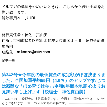
メルマガの購読をやめたいときは、こちらから停止手続をお
願い致します。
解除専用ページURL
発行責任者：神佐 真由美
住所：京都市伏見区桃山水野左近東町８１－９ 角谷会計事
務所内
連絡先：m.kanza@nifty.com
記事一覧
第342号★今年度の最低賃金の改定額がほぼ決まりま
した。全国加重平均55円（4.9％）のアップです/じつ
は残酷な「ほめ育て社会」/令和8年熊本地震 心よりお
見舞い申し上げます【税理士 神佐真由美】
こんにちは！ 税理士の神佐真由美です。 今日もご開封いただき、ありが
とうございます。 本日のメルマガの内容です。 --------------------------------------