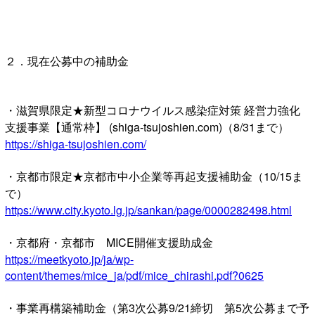
２．現在公募中の補助金
・滋賀県限定★新型コロナウイルス感染症対策 経営力強化
支援事業【通常枠】 (shiga-tsujoshien.com)（8/31まで）
https://shiga-tsujoshien.com/
・京都市限定★京都市中小企業等再起支援補助金（10/15ま
で）
https://www.city.kyoto.lg.jp/sankan/page/0000282498.html
・京都府・京都市 MICE開催支援助成金
https://meetkyoto.jp/ja/wp-
content/themes/mice_ja/pdf/mice_chirashi.pdf?0625
・事業再構築補助金（第3次公募9/21締切 第5次公募まで予