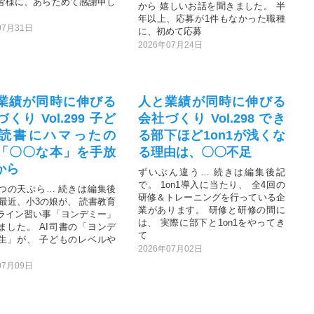
皆様に、あらためて感謝申し
から 嬉しいお話を聞きました。 半
年以上、応募が1件もなかった職種
07月31日
に、初めて応募
2026年07月24日
業績が同時に伸びる
人と業績が同時に伸びる
くり Vol.299 子ど
会社づくり Vol.298 でき
読書にハマったの
る部下ほど1on1が浅くな
「〇〇な本」を手放
る理由は、〇〇不足
から
ずいぶん違う… 続きは編集後記
で。 1on1導入に当たり、 全4回の
つの天ぷら… 続きは編集後
研修＆トレーニングを行っている企
 最近、小3の娘が、 読書教育
業があります。 研修と研修の間に
ライン習い事「ヨンデミー」
は、 実際に部下と1on1をやってき
ました。 AI司書の「ヨンデ
て
生」が、 子どものレベルや
2026年07月02日
07月09日