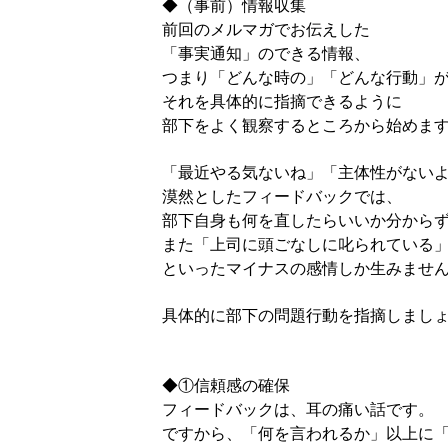
◆（事前）情報収集
前回のメルマガでお伝えした
「事実通知」のできる情報、
つまり「どんな時の」「どんな行動」
それを具体的に指摘できるように
部下をよく観察するところから始めま
「最近やる気ないね」「主体性がない
漠然としたフィードバックでは、
部下自身も何を直したらいいか分から
また「上司に頭ごなしに叱られている
といったマイナスの感情しか生みませ
具体的に部下の問題行動を指摘しまし
◆①信頼感の確保
フィードバックは、耳の痛い話です。
ですから、「何を言われるか」以上に