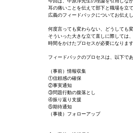
今回は、中原淳先生の理論を引用しな
耳の痛いことを伝えて部下と職場を立
広義のフィードバックについてお伝え
何度言っても変わらない、どうしても
そういった大きな立て直しに際しては
時間をかけたプロセスが必要になりま
フィードバックのプロセスは、以下で
（事前）情報収集
①信頼感の確保
②事実通知
③問題行動の腹落とし
④振り返り支援
⑤期待通知
（事後）フォローアップ