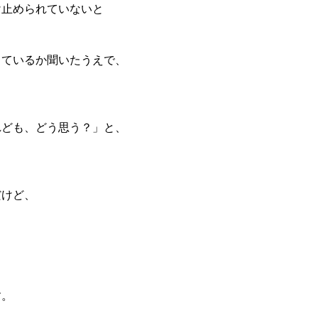
け止められていないと
、
っているか聞いたうえで、
れども、どう思う？」と、
。
だけど、
。
す。