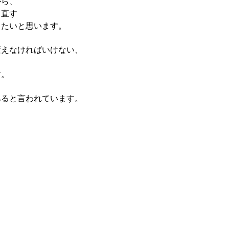
がら、
て直す
したいと思います。
変えなければいけない、
、
す。
あると言われています。