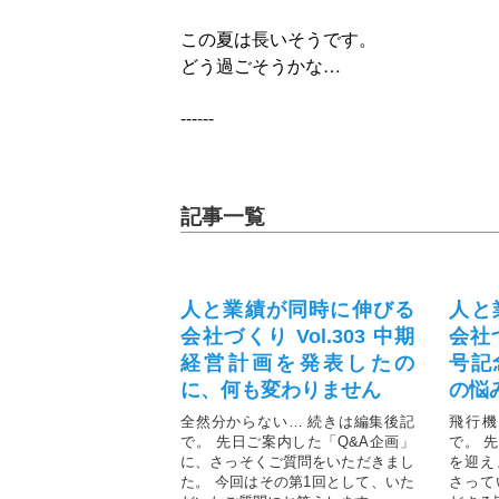
この夏は長いそうです。
どう過ごそうかな…
------
記事一覧
人と業績が同時に伸びる
人と
会社づくり Vol.303 中期
会社づ
経営計画を発表したの
号記
に、何も変わりません
の悩
全然分からない… 続きは編集後記
飛行機
で。 先日ご案内した「Q&A企画」
で。 
に、さっそくご質問をいただきまし
を迎え
た。 今回はその第1回として、いた
さって