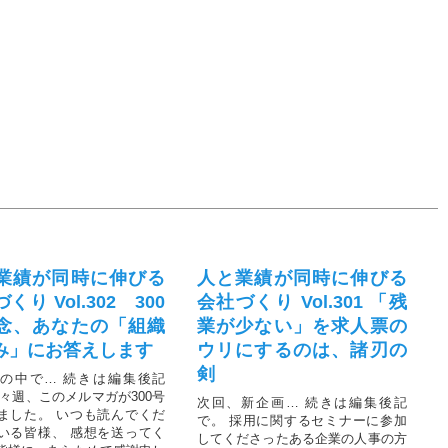
業績が同時に伸びる
人と業績が同時に伸びる
くり Vol.302 300
会社づくり Vol.301 「残
念、あなたの「組織
業が少ない」を求人票の
み」にお答えします
ウリにするのは、諸刃の
剣
の中で… 続きは編集後記
先々週、このメルマガが300号
次回、新企画… 続きは編集後記
ました。 いつも読んでくだ
で。 採用に関するセミナーに参加
いる皆様、 感想を送ってく
してくださったある企業の人事の方