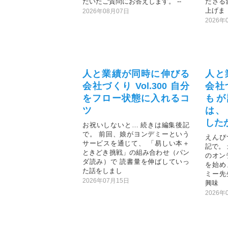
だいたご質問にお答えします。 --
ださる
上げま
2026年08月07日
2026年
人と業績が同時に伸びる
人と
会社づくり Vol.300 自分
会社づ
をフロー状態に入れるコ
もが
ツ
は、
した
お祝いしないと… 続きは編集後記
で。 前回、娘がヨンデミーという
えんぴ
サービスを通じて、 「易しい本＋
記で。
ときどき挑戦」の組み合わせ（パン
のオン
ダ読み）で 読書量を伸ばしていっ
を始め
た話をしまし
ミー先
2026年07月15日
興味
2026年