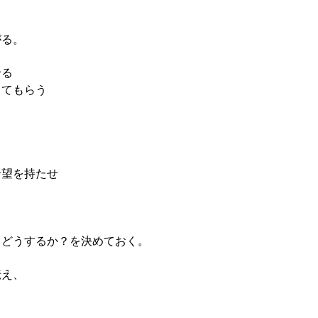
、
がる。
せる
ててもらう
希望を持たせ
らどうするか？を決めておく。
伝え、