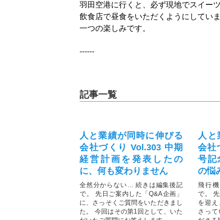
羽田空港に行くと、必ず現地でスイー
飲食店で昼食をいただくようにしてい
一つの楽しみです。
------
記事一覧
人と業績が同時に伸びる
人と
会社づくり Vol.303 中期
会社づ
経営計画を発表したの
号記
に、何も変わりません
の悩
全然分からない… 続きは編集後記
飛行機
で。 先日ご案内した「Q&A企画」
で。 
に、さっそくご質問をいただきまし
を迎え
た。 今回はその第1回として、いた
さって