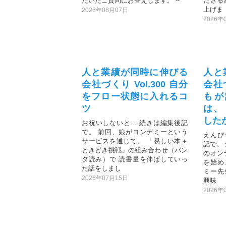
だいたご質問にお答えします。 --
ださる
上げま
2026年08月07日
2026年
人と業績が同時に伸びる
人と
会社づくり Vol.300 自分
会社づ
をフロー状態に入れるコ
もが
ツ
は、
した
お祝いしないと… 続きは編集後記
で。 前回、娘がヨンデミーという
えんぴ
サービスを通じて、 「易しい本＋
記で。
ときどき挑戦」の組み合わせ（パン
のオン
ダ読み）で 読書量を伸ばしていっ
を始め
た話をしまし
ミー先
2026年07月15日
興味
2026年