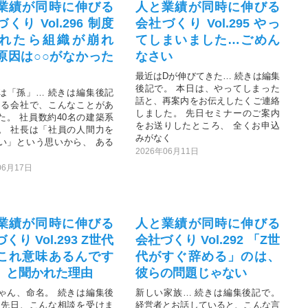
業績が同時に伸びる
人と業績が同時に伸びる
くり Vol.296 制度
会社づくり Vol.295 やっ
れたら組織が崩れ
てしまいました…ごめん
原因は○○がなかった
なさい
最近はDが伸びてきた… 続きは編集
後記で。 本日は、やってしまった
は「孫」… 続きは編集後記
話と、再案内をお伝えしたくご連絡
ある会社で、こんなことがあ
しました。 先日セミナーのご案内
た。 社員数約40名の建築系
をお送りしたところ、 全くお申込
。 社長は「社員の人間力を
みがなく
い」という思いから、 ある
2026年06月11日
06月17日
業績が同時に伸びる
人と業績が同時に伸びる
くり Vol.293 Z世代
会社づくり Vol.292 「Z世
これ意味あるんです
代がすぐ辞める」のは、
」と聞かれた理由
彼らの問題じゃない
ゃん、命名。 続きは編集後
新しい家族… 続きは編集後記で。
 先日、こんな相談を受けま
経営者とお話していると、こんな言