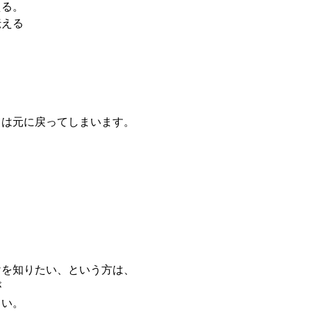
える。
伝える
ては元に戻ってしまいます。
けを知りたい、という方は、
が
さい。