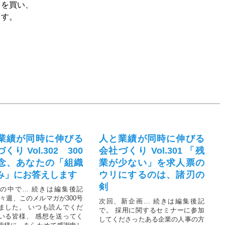
ツを買い、
ます。
業績が同時に伸びる
人と業績が同時に伸びる
くり Vol.302 300
会社づくり Vol.301 「残
念、あなたの「組織
業が少ない」を求人票の
み」にお答えします
ウリにするのは、諸刃の
剣
の中で… 続きは編集後記
先々週、このメルマガが300号
次回、新企画… 続きは編集後記
ました。 いつも読んでくだ
で。 採用に関するセミナーに参加
いる皆様、 感想を送ってく
してくださったある企業の人事の方