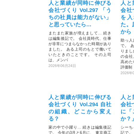
人と業績が同時に伸びる
人と
会社づくり Vol.297 「う
会社づ
ちの社員は能力がない」
を入
と思っていたら…
た。
から
またまた家族が増えまして… 続き
は編集後記で。 会社員時代、仕事
助っ人
が非常につまらなかった時期があり
で。 
ました。 ある上司のもとで働いて
りまし
いたときのことです。 その上司
の会社
は、メンバ
高めた
2026年06月24日
評価制
2026年
人と業績が同時に伸びる
人と
会社づくり Vol.294 自社
会社づ
の組織、どこから変え
に「
る？
か？
家の中で小躍り… 続きは編集後記
シーち
で。 今年の3月と6月に、 東京商工
記で。