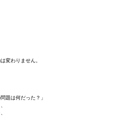
。
動は変わりません。
の問題は何だった？」
り、
を、