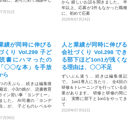
皆様に、あらためて感謝申し
から 嬉しいお話を聞きました。 半
年以上、応募が1件もなかった職種
07月31日
に、初めて応募
2026年07月24日
業績が同時に伸びる
人と業績が同時に伸びる
くり Vol.299 子ど
会社づくり Vol.298 でき
読書にハマったの
る部下ほど1on1が浅くな
「〇〇な本」を手放
る理由は、〇〇不足
から
ずいぶん違う… 続きは編集後記
で。 1on1導入に当たり、 全4回の
つの天ぷら… 続きは編集後
研修＆トレーニングを行っている企
 最近、小3の娘が、 読書教育
業があります。 研修と研修の間に
ライン習い事「ヨンデミー」
は、 実際に部下と1on1をやってき
ました。 AI司書の「ヨンデ
て
生」が、 子どものレベルや
2026年07月02日
07月09日