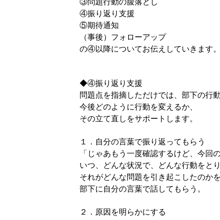
③問題行動の腹落とし
④振り返り支援
⑤期待通知
（事後）フォローアップ
の④以降についてお伝えしていきます
◆④振り返り支援
問題点を指摘しただけでは、部下の行
今後どのように行動を変えるか、
その立て直しをサポートします。
１．自分の言葉で振り返ってもらう
「じゃあもう一度確認するけど、今回
いつ、どんな状況で、どんな行動をと
それがどんな問題を引き起こしたのか
部下に自分の言葉で話してもらう。
２．原因を明らかにする