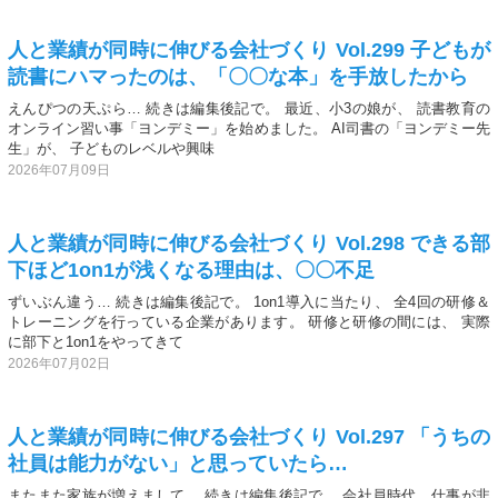
人と業績が同時に伸びる会社づくり Vol.299 子どもが
読書にハマったのは、「〇〇な本」を手放したから
えんぴつの天ぷら… 続きは編集後記で。 最近、小3の娘が、 読書教育の
オンライン習い事「ヨンデミー」を始めました。 AI司書の「ヨンデミー先
生」が、 子どものレベルや興味
2026年07月09日
人と業績が同時に伸びる会社づくり Vol.298 できる部
下ほど1on1が浅くなる理由は、〇〇不足
ずいぶん違う… 続きは編集後記で。 1on1導入に当たり、 全4回の研修＆
トレーニングを行っている企業があります。 研修と研修の間には、 実際
に部下と1on1をやってきて
2026年07月02日
人と業績が同時に伸びる会社づくり Vol.297 「うちの
社員は能力がない」と思っていたら…
またまた家族が増えまして… 続きは編集後記で。 会社員時代、仕事が非