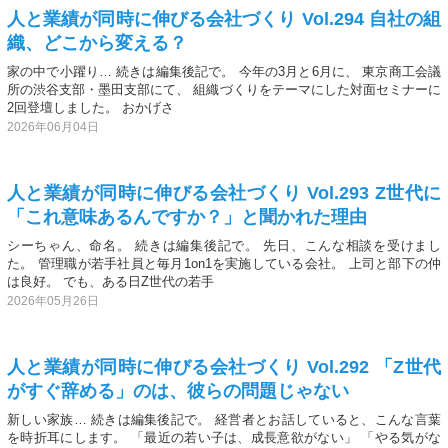
人と業績が同時に伸びる会社づくり Vol.294 自社の組
織、どこから変える？
家の中で小躍り… 続きは編集後記で。 今年の3月と6月に、 東京商工会議
所の渋谷支部・墨田支部にて、 組織づくりをテーマにした対面セミナーに
2回登壇しました。 おかげさ
2026年06月04日
人と業績が同時に伸びる会社づくり Vol.293 Z世代に
「これ意味あるんですか？」と聞かれた理由
シーちゃん、命名。 続きは編集後記で。 先日、こんな相談を受けまし
た。 管理職が若手社員と毎月1on1を実施している会社。 上司と部下の仲
は良好。 でも、ある日Z世代の若手
2026年05月26日
人と業績が同時に伸びる会社づくり Vol.292 「Z世代
がすぐ辞める」のは、彼らの問題じゃない
新しい家族… 続きは編集後記で。 経営者とお話していると、こんな言葉
を時折耳にします。 「最近の若い子は、成長意欲がない」 「やる気がな