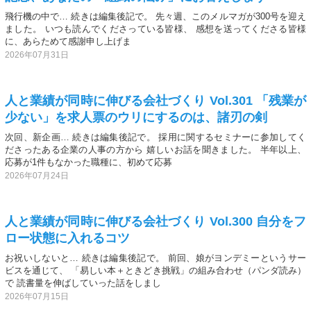
飛行機の中で… 続きは編集後記で。 先々週、このメルマガが300号を迎え
ました。 いつも読んでくださっている皆様、 感想を送ってくださる皆様
に、あらためて感謝申し上げま
2026年07月31日
人と業績が同時に伸びる会社づくり Vol.301 「残業が
少ない」を求人票のウリにするのは、諸刃の剣
次回、新企画… 続きは編集後記で。 採用に関するセミナーに参加してく
ださったある企業の人事の方から 嬉しいお話を聞きました。 半年以上、
応募が1件もなかった職種に、初めて応募
2026年07月24日
人と業績が同時に伸びる会社づくり Vol.300 自分をフ
ロー状態に入れるコツ
お祝いしないと… 続きは編集後記で。 前回、娘がヨンデミーというサー
ビスを通じて、 「易しい本＋ときどき挑戦」の組み合わせ（パンダ読み）
で 読書量を伸ばしていった話をしまし
2026年07月15日