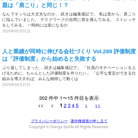
題は「肩こり」と同じ！？
なんでそっちは大丈夫なのか… 続きは編集後記で。 私は昔から、肩こり
に悩んでいました。 デスクワークの合間に肩を揉んでみる。 ストレッチ
をしてみる。 一時的には楽になるの
2026年05月01日
人と業績が同時に伸びる会社づくり Vol.289 評価制度
は「評価制度」から始めると失敗する
ぶり返してしまった… 続きは編集後記で。 「社員のモチベーションを上
げるために、ちゃんとした評価制度を作りたい」 「公平な査定ができる仕
組みを導入すれば、みんな納得して動くは
2026年04月22日
302 件中 1〜15 件目を表示
<< <
1
2
3
4
5
>
>>
プライバシーポリシー
|
著作権侵害の申し立て
Copyright © Orange Spirits All Rights Reserved.