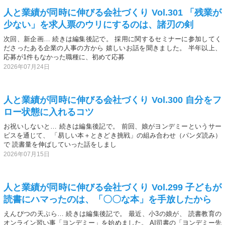
人と業績が同時に伸びる会社づくり Vol.301 「残業が
少ない」を求人票のウリにするのは、諸刃の剣
次回、新企画… 続きは編集後記で。 採用に関するセミナーに参加してく
ださったある企業の人事の方から 嬉しいお話を聞きました。 半年以上、
応募が1件もなかった職種に、初めて応募
2026年07月24日
人と業績が同時に伸びる会社づくり Vol.300 自分をフ
ロー状態に入れるコツ
お祝いしないと… 続きは編集後記で。 前回、娘がヨンデミーというサー
ビスを通じて、 「易しい本＋ときどき挑戦」の組み合わせ（パンダ読み）
で 読書量を伸ばしていった話をしまし
2026年07月15日
人と業績が同時に伸びる会社づくり Vol.299 子どもが
読書にハマったのは、「〇〇な本」を手放したから
えんぴつの天ぷら… 続きは編集後記で。 最近、小3の娘が、 読書教育の
オンライン習い事「ヨンデミー」を始めました。 AI司書の「ヨンデミー先