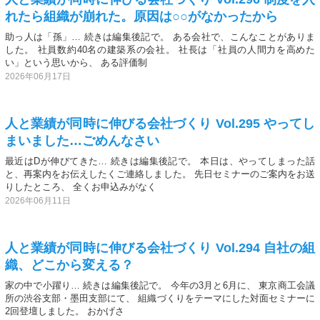
れたら組織が崩れた。原因は○○がなかったから
助っ人は「孫」… 続きは編集後記で。 ある会社で、こんなことがありま
した。 社員数約40名の建築系の会社。 社長は「社員の人間力を高めた
い」という思いから、 ある評価制
2026年06月17日
人と業績が同時に伸びる会社づくり Vol.295 やってし
まいました…ごめんなさい
最近はDが伸びてきた… 続きは編集後記で。 本日は、やってしまった話
と、再案内をお伝えしたくご連絡しました。 先日セミナーのご案内をお送
りしたところ、 全くお申込みがなく
2026年06月11日
人と業績が同時に伸びる会社づくり Vol.294 自社の組
織、どこから変える？
家の中で小躍り… 続きは編集後記で。 今年の3月と6月に、 東京商工会議
所の渋谷支部・墨田支部にて、 組織づくりをテーマにした対面セミナーに
2回登壇しました。 おかげさ