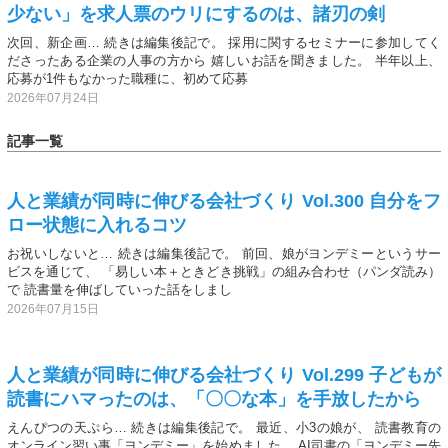
少ない」を求人票のウリにするのは、諸刃の剣
次回、新企画… 続きは編集後記で。 採用に関するセミナーに参加してく
ださったある企業の人事の方から 嬉しいお話を聞きました。 半年以上、
応募が1件もなかった職種に、初めて応募
2026年07月24日
記事一覧
人と業績が同時に伸びる会社づくり Vol.300 自分をフ
ロー状態に入れるコツ
お祝いしないと… 続きは編集後記で。 前回、娘がヨンデミーというサー
ビスを通じて、 「易しい本＋ときどき挑戦」の組み合わせ（パンダ読み）
で 読書量を伸ばしていった話をしまし
2026年07月15日
人と業績が同時に伸びる会社づくり Vol.299 子どもが
読書にハマったのは、「〇〇な本」を手放したから
えんぴつの天ぷら… 続きは編集後記で。 最近、小3の娘が、 読書教育の
オンライン習い事「ヨンデミー」を始めました。 AI司書の「ヨンデミー先