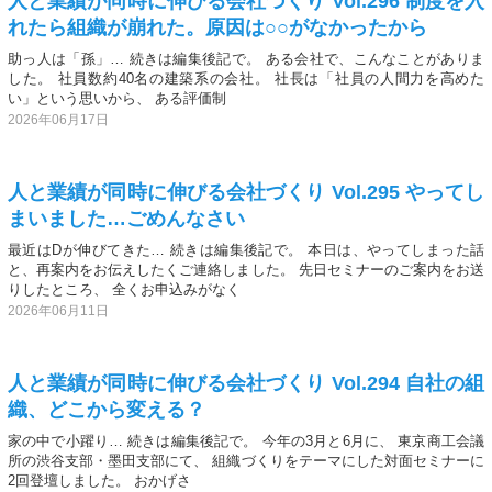
人と業績が同時に伸びる会社づくり Vol.296 制度を入
れたら組織が崩れた。原因は○○がなかったから
助っ人は「孫」… 続きは編集後記で。 ある会社で、こんなことがありま
した。 社員数約40名の建築系の会社。 社長は「社員の人間力を高めた
い」という思いから、 ある評価制
2026年06月17日
人と業績が同時に伸びる会社づくり Vol.295 やってし
まいました…ごめんなさい
最近はDが伸びてきた… 続きは編集後記で。 本日は、やってしまった話
と、再案内をお伝えしたくご連絡しました。 先日セミナーのご案内をお送
りしたところ、 全くお申込みがなく
2026年06月11日
人と業績が同時に伸びる会社づくり Vol.294 自社の組
織、どこから変える？
家の中で小躍り… 続きは編集後記で。 今年の3月と6月に、 東京商工会議
所の渋谷支部・墨田支部にて、 組織づくりをテーマにした対面セミナーに
2回登壇しました。 おかげさ